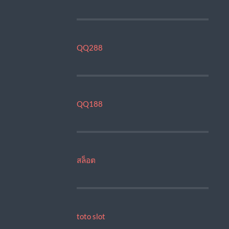
QQ288
QQ188
สล็อต
toto slot