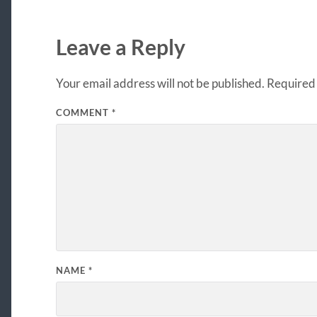
Leave a Reply
Your email address will not be published.
Required 
COMMENT
*
NAME
*