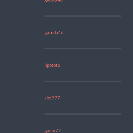
garuda4d
lipototo
slot777
gacor77