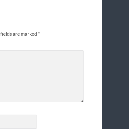
fields are marked
*