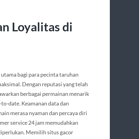
n Loyalitas di
n utama bagi para pecinta taruhan
aksimal. Dengan reputasi yang telah
enawarkan berbagai permainan menarik
 up-to-date. Keamanan data dan
main merasa nyaman dan percaya diri
ustomer service 24 jam memudahkan
iperlukan. Memilih situs gacor