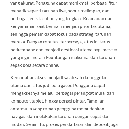
yang akurat. Pengguna dapat menikmati berbagai fitur
menarik seperti taruhan live, bonus melimpah, dan
berbagai jenis taruhan yang lengkap. Keamanan dan
kenyamanan saat bermain menjadi prioritas utama,
sehingga pemain dapat fokus pada strategi taruhan
mereka. Dengan reputasi terpercaya, situs ini terus
berkembang dan menjadi destinasi utama bagi mereka
yang ingin meraih keuntungan maksimal dari taruhan
sepak bola secara online.
Kemudahan akses menjadi salah satu keunggulan
utama dari situs judi bola gacor. Pengguna dapat
mengaksesnya melalui berbagai perangkat mulai dari
komputer, tablet, hingga ponsel pintar. Tampilan
antarmuka yang ramah pengguna memudahkan
navigasi dan melakukan taruhan dengan cepat dan
mudah. Selain itu, proses pendaftaran dan deposit juga