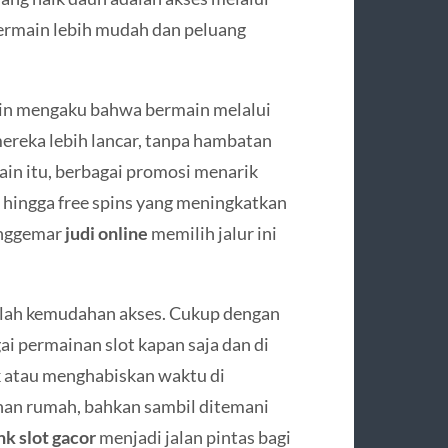
ermain lebih mudah dan peluang
ain mengaku bahwa bermain melalui
eka lebih lancar, tanpa hambatan
elain itu, berbagai promosi menarik
t hingga free spins yang meningkatkan
penggemar
judi online
memilih jalur ini
lah kemudahan akses. Cukup dengan
ai permainan slot kapan saja dan di
sik atau menghabiskan waktu di
nan rumah, bahkan sambil ditemani
ink slot gacor
menjadi jalan pintas bagi