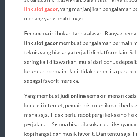
link slot gacor
, yang menjanjikan pengalaman b
menang yang lebih tinggi.
Fenomena ini bukan tanpa alasan. Banyak pem
link slot gacor
membuat pengalaman bermain mer
teknis yang biasanya terjadi di platform lain. S
sering kali ditawarkan, mulai dari bonus deposi
keseruan bermain. Jadi, tidak heran jika para 
sebagai favorit mereka.
Yang membuat
judi online
semakin menarik ada
koneksi internet, pemain bisa menikmati berbag
mana saja. Tidak perlu repot pergi ke kasino fi
perjalanan. Semua bisa dilakukan dari kenyama
kopi hangat dan musik favorit. Dan tentu saja,
l