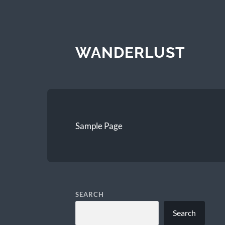
WANDERLUST
Sample Page
SEARCH
Search