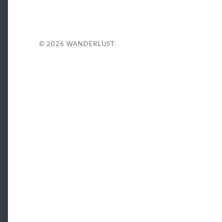
© 2026
WANDERLUST