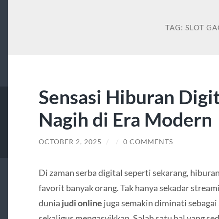
TAG:
SLOT G
Sensasi Hiburan Digit
Nagih di Era Modern
OCTOBER 2, 2025
/
/
0 COMMENTS
Di zaman serba digital seperti sekarang, hiburan
favorit banyak orang. Tak hanya sekadar stream
dunia
judi online
juga semakin diminati sebagai
sekaligus mengasyikkan. Salah satu hal yang se