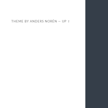
THEME BY
ANDERS NORÉN
—
UP ↑