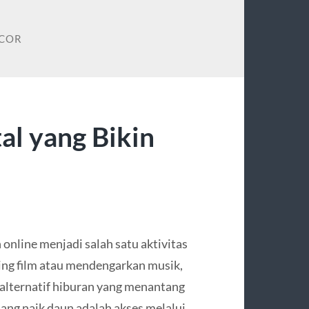
ACOR
al yang Bikin
 online menjadi salah satu aktivitas
ing film atau mendengarkan musik,
 alternatif hiburan yang menantang
dang naik daun adalah akses melalui